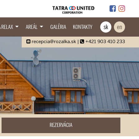
sk
en
A RELAX
AREÁL
GALÉRIA
KONTAKTY
recepcia@rozalka.sk
|
+421 903 410 233
REZERVÁCIA