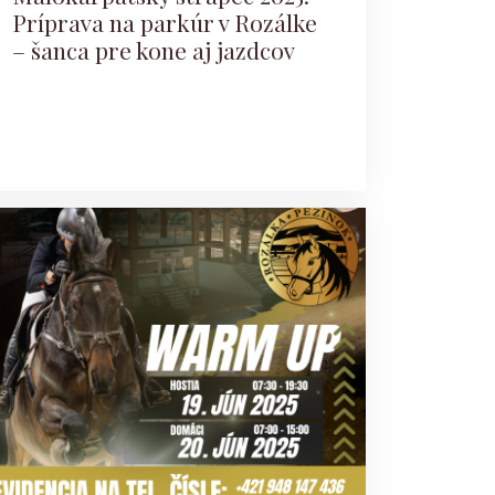
Príprava na parkúr v Rozálke
– šanca pre kone aj jazdcov