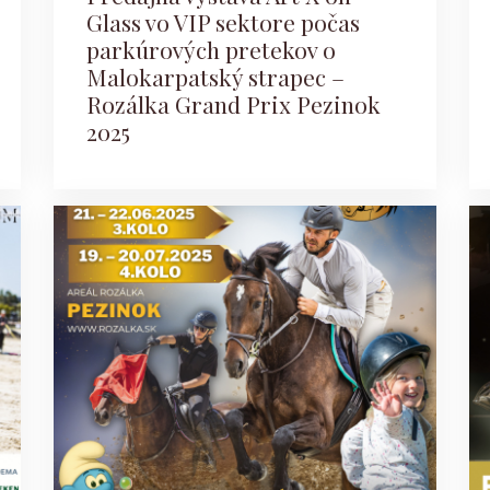
Glass vo VIP sektore počas
parkúrových pretekov o
Malokarpatský strapec –
Rozálka Grand Prix Pezinok
2025