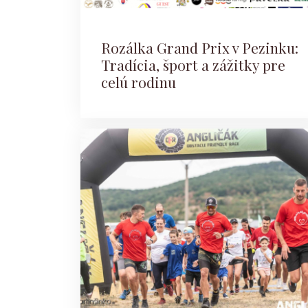
Rozálka Grand Prix v Pezinku:
Tradícia, šport a zážitky pre
celú rodinu