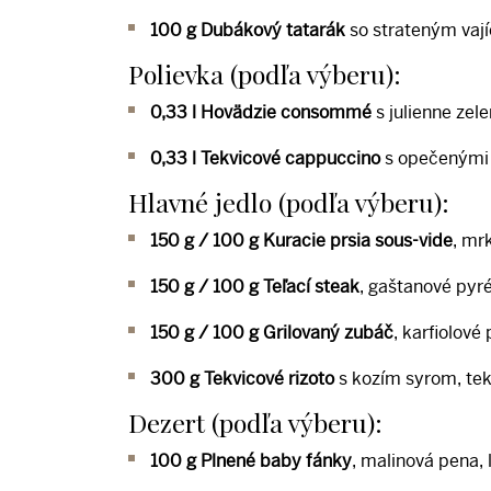
100 g Dubákový tatarák
so strateným vají
Polievka (podľa výberu):
0,33 l Hovädzie consommé
s julienne zel
0,33 l Tekvicové cappuccino
s opečenými 
Hlavné jedlo (podľa výberu):
150 g / 100 g Kuracie prsia sous-vide
, mr
150 g / 100 g Teľací steak
, gaštanové pyré
150 g / 100 g Grilovaný zubáč
, karfiolové
300 g Tekvicové rizoto
s kozím syrom, te
Dezert (podľa výberu):
100 g Plnené baby fánky
, malinová pena, 