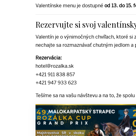
Valentínske menu je dostupné
od
13. do 15.
Rezervujte si svoj valentínsk
Valentín je o výnimočných chvíľach, ktoré si
nechajte sa rozmaznávať chutným jedlom a 
Rezervácia:
hotel@rozalka.sk
+421 911 838 857
+421 947 933 623
Tešíme sa na vašu návštevu a na to, že spol