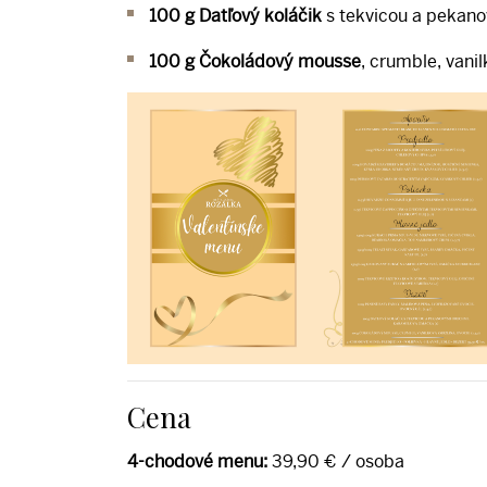
100 g Datľový koláčik
s tekvicou a pekan
100 g Čokoládový mousse
, crumble, vanil
Cena
4-chodové menu:
39,90 € / osoba