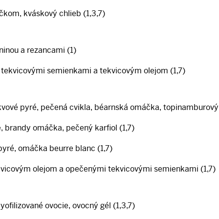
čkom, kváskový chlieb (1,3,7)
eninou a rezancami (1)
tekvicovými semienkami a tekvicovým olejom (1,7)
kvové pyré, pečená cvikla, béarnská omáčka, topinamburový c
, brandy omáčka, pečený karfiol (1,7)
 pyré, omáčka beurre blanc (1,7)
kvicovým olejom a opečenými tekvicovými semienkami (1,7)
lyofilizované ovocie, ovocný gél (1,3,7)