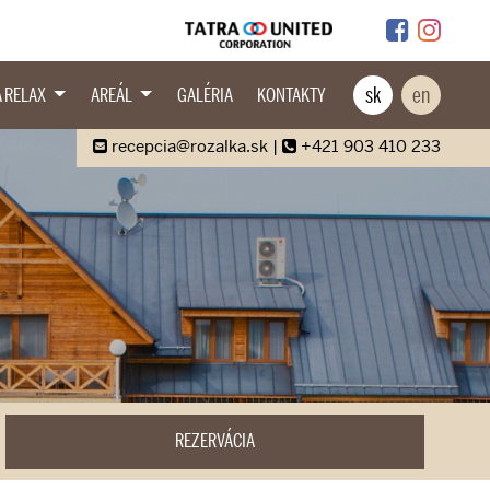
sk
en
A RELAX
AREÁL
GALÉRIA
KONTAKTY
recepcia@rozalka.sk
|
+421 903 410 233
REZERVÁCIA