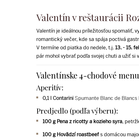
Valentín v reštaurácii R
Valentín je ideálnou príležitosťou spomaliť, 
romantický večer, kde sa spája poctivá gast
V termíne od piatka do nedele, t.j.
13. - 15. f
pár mohol vybrať podľa svojej chuti a užiť si
Valentínske 4-chodové men
Aperitív:
0,1 l Contarini
Spumante Blanc de Blancs M
Predjedlo (podľa výberu):
100 g Pena z ricotty a kozieho syra
, petrž
100 g Hovädzí roastbeef
s domácou majoné