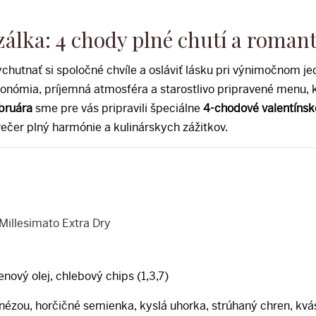
ozálka: 4 chody plné chutí a roman
vychutnať si spoločné chvíle a osláviť lásku pri výnimočnom j
ronómia, príjemná atmosféra a starostlivo pripravené menu, k
ebruára
sme pre vás pripravili špeciálne
4-chodové valentíns
 večer plný harmónie a kulinárskych zážitkov.
u
illesimato Extra Dry
lenový olej, chlebový chips (1,3,7)
zou, horčičné semienka, kyslá uhorka, strúhaný chren, kvásk