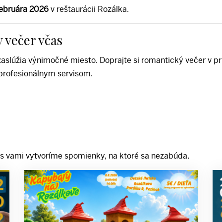
 februára 2026
v reštaurácii Rozálka.
y večer včas
 zaslúžia výnimočné miesto. Doprajte si romantický večer v 
profesionálnym servisom.
u s vami vytvoríme spomienky, na ktoré sa nezabúda.