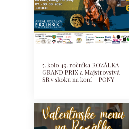
5. kolo 49. ročníka ROZÁLKA
GRAND PRIX a Majstrovstvá
SR v skoku na koni – PONY