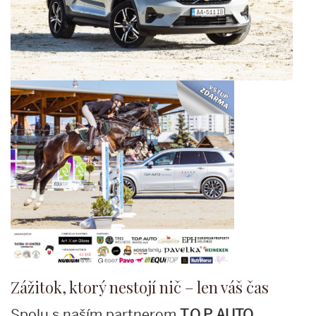
Zážitok, ktorý nestojí nič – len váš čas
Spolu s naším partnerom
T.O.P. AUTO