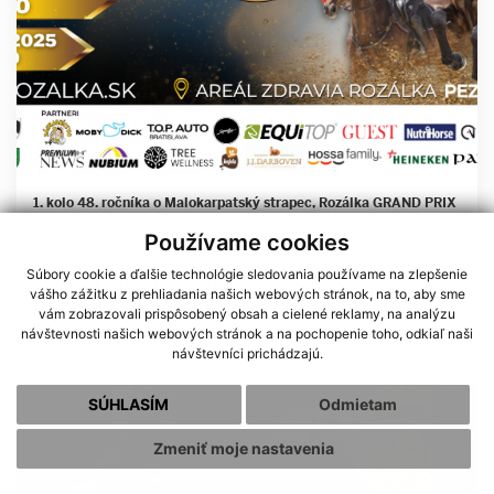
1. kolo 48. ročníka o Malokarpatský strapec, Rozálka GRAND PRIX
2025
Používame cookies
Súbory cookie a ďalšie technológie sledovania používame na zlepšenie
Víkend plný koní, hier a adrenalínu –
vášho zážitku z prehliadania našich webových stránok, na to, aby sme
zážitky pre celú rodinu na ROZÁLKE!
vám zobrazovali prispôsobený obsah a cielené reklamy, na analýzu
návštevnosti našich webových stránok a na pochopenie toho, odkiaľ naši
návštevníci prichádzajú.
SÚHLASÍM
Odmietam
Zmeniť moje nastavenia