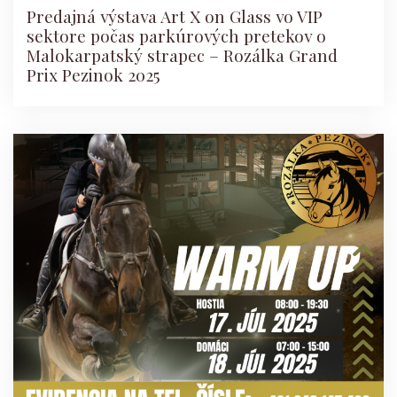
Predajná výstava Art X on Glass vo VIP
sektore počas parkúrových pretekov o
Malokarpatský strapec – Rozálka Grand
Prix Pezinok 2025