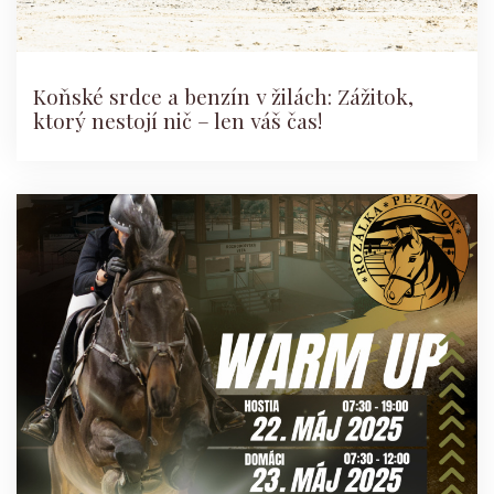
Koňské srdce a benzín v žilách: Zážitok,
ktorý nestojí nič – len váš čas!