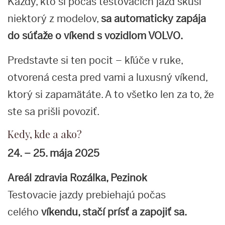
Každý, kto si počas testovacích jázd skúsi
niektorý z modelov,
sa automaticky zapája
do súťaže o víkend s vozidlom VOLV
O
.
Predstavte si ten pocit – kľúče v ruke,
otvorená cesta pred vami a luxusný víkend,
ktorý si zapamätáte. A to všetko len za to, že
ste sa prišli povoziť.
Kedy, kde a ako?
24. – 25. mája 2025
Areál zdravia Rozálka, Pezinok
Testovacie jazdy prebiehajú počas
celého
víkendu, stačí prísť a zapojiť sa.