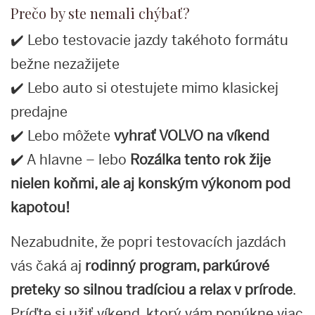
Prečo by ste nemali chýbať?
✔️ Lebo testovacie jazdy takéhoto formátu
bežne nezažijete
✔️ Lebo auto si otestujete mimo klasickej
predajne
✔️ Lebo môžete
vyhrať VOLVO na víkend
✔️ A hlavne – lebo
Rozálka tento rok ž
ije
nielen koňmi, ale aj konským výkonom pod
kapotou!
Nezabudnite, že popri testovacích jazdách
vás čaká aj
rodinný program, parkúrové
preteky so silnou tradíciou a relax v prírode
.
Príďte si užiť víkend, ktorý vám ponúkne viac