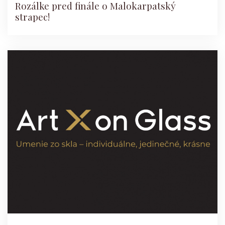
Rozálke pred finále o Malokarpatský
strapec!