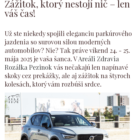
Zážitok, ktorý nestojí nič – len
váš čas!
Už ste niekedy spojili eleganciu parkúrového
jazdenia so surovou silou moderných
automobilov? Nie? Tak práve víkend 24. - 25.
mája 2025 je vaša šanca. V
Areáli Zdravia
Rozálka Pezinok
vás nečakajú len napínavé
skoky cez prekážky, ale aj zážitok na štyroch
kolesách
, ktorý vám rozbúši srdce.