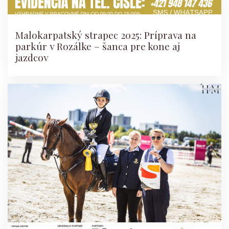
Malokarpatský strapec 2025: Príprava na
parkúr v Rozálke – šanca pre kone aj
jazdcov