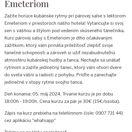
Emeteriom
Zažite horúce kubánske rytmy pri párovej salse s lektorom
Emeteriom v priestoroch nášho hotela! Vytancujte si svoj
sen s vášňou a štýlom pod vedením skúseného tanečníka.
Kurz párovej salsy s Emeteriom je dlho očakávaným
zážitkom, ktorý vám prináša príležitosť zlepšiť svoje
tanečné schopnosti a zároveň si užiť nezabudnuteľnú
atmosféru kubánskej hudby a tanca. Nechajte sa unášať
rytmom a zažite jedinečný tanec, ktorý vám otvorí dvere
do sveta vášní a radosti z pohybu. Príďte a zanechajte
jedinečné v stopy rytme svojho tanca.
Deň konania: 05. máj 2024. Trvanie kurzu je po dobu
18:00h - 19:00h. Cena kurzu za pár je 30€ (15€/osoba).
Zápis na kurz prebieha na telefónnom čisle: 0907 731 441
cez aplikáciu "whatsapp"