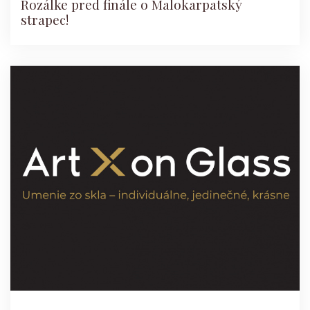
Rozálke pred finále o Malokarpatský
strapec!