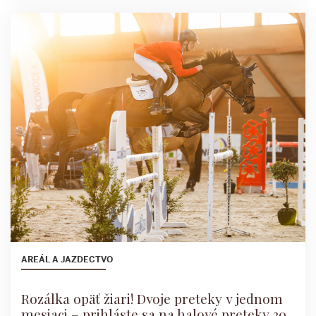
AREÁL A JAZDECTVO
Rozálka opäť žiari! Dvoje preteky v jednom
mesiaci – prihláste sa na halové preteky 30.