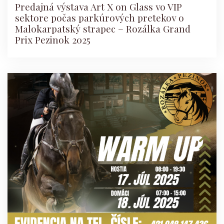
Predajná výstava Art X on Glass vo VIP
sektore počas parkúrových pretekov o
Malokarpatský strapec – Rozálka Grand
Prix Pezinok 2025