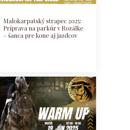
Malokarpatský strapec 2025:
Príprava na parkúr v Rozálke
– šanca pre kone aj jazdcov