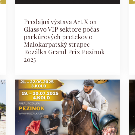
Predajná výstava Art X on
Glass vo VIP sektore počas
parkúrových pretekov o
Malokarpatský strapec –
Rozálka Grand Prix Pezinok
2025