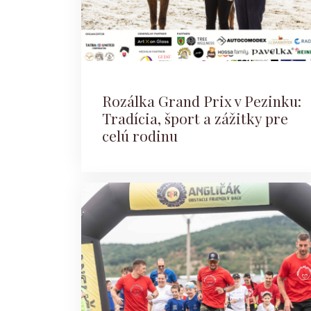
Rozálka Grand Prix v Pezinku:
Tradícia, šport a zážitky pre
celú rodinu