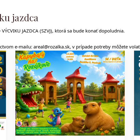
ku jazdca
CVIKU JAZDCA (SZVJ), ktorá sa bude konať dopoludnia.
íctvom e-mailu: areal@rozalka.sk, v prípade potreby môžete vola