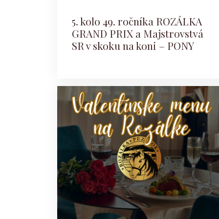
5. kolo 49. ročníka ROZÁLKA
GRAND PRIX a Majstrovstvá
SR v skoku na koni – PONY