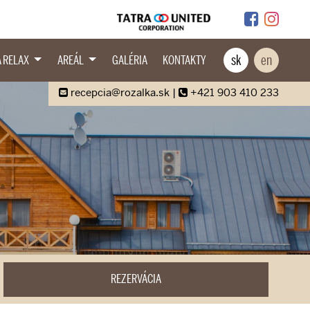
sk
en
A RELAX
AREÁL
GALÉRIA
KONTAKTY
recepcia@rozalka.sk
|
+421 903 410 233
REZERVÁCIA