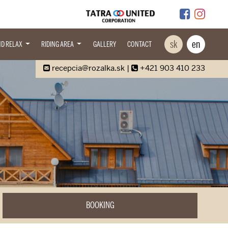
sk
en
ND RELAX
RIDING AREA
GALLERY
CONTACT
recepcia@rozalka.sk
|
+421 903 410 233
BOOKING