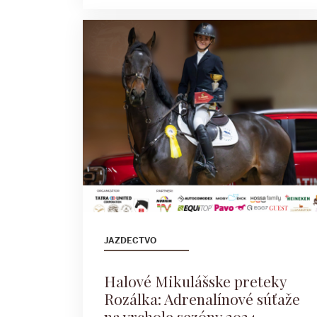
JAZDECTVO
Halové Mikulášske preteky
Rozálka: Adrenalínové súťaže
na vrchole sezóny 2024