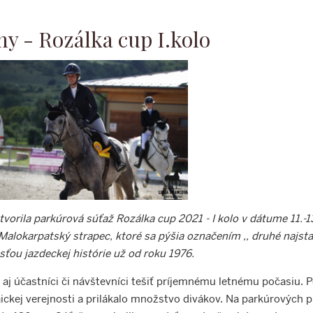
ny - Rozálka cup I.kolo
rila parkúrová súťaž Rozálka cup 2021 - I kolo v dátume 11.-13
okarpatský strapec, ktoré sa pýšia označením ,, druhé najstarši
sťou jazdeckej histórie už od roku 1976.
 aj účastníci či návštevníci tešiť príjemnému letnému počasiu.
ckej verejnosti a prilákalo množstvo divákov. Na parkúrových pr