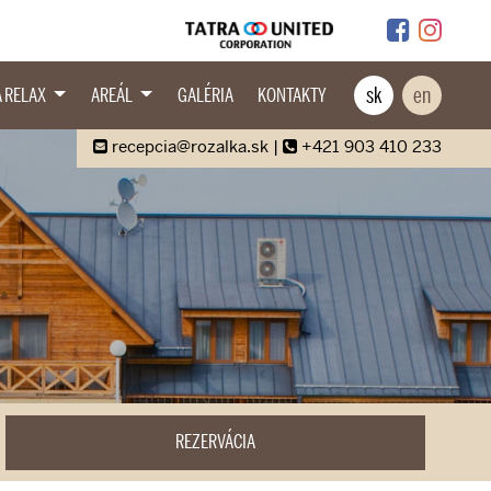
sk
en
A RELAX
AREÁL
GALÉRIA
KONTAKTY
recepcia@rozalka.sk
|
+421 903 410 233
REZERVÁCIA