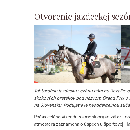
Otvorenie jazdeckej sezó
Tohtoročnú jazdeckú sezónu nám na Rozálke otvo
skokových pretekov pod názvom Grand Prix o Mal
na Slovensku. Podujatie je neoddeliteľnou súča
Počas celého víkendu sa mohli organizátori, no
atmosféra zaznamenalo úspech u športovej i lai