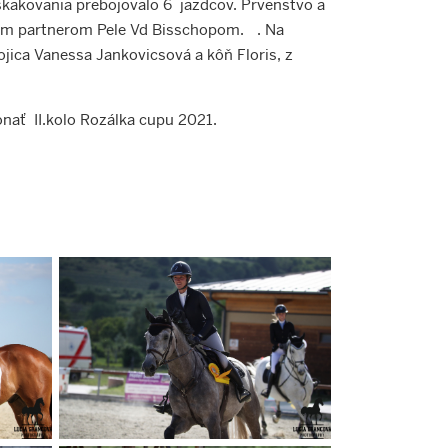
skakovania prebojovalo 6 jazdcov. Prvenstvo a
ým partnerom Pele Vd Bisschopom. . Na
ojica Vanessa Jankovicsová a kôň Floris, z
onať II.kolo Rozálka cupu 2021.