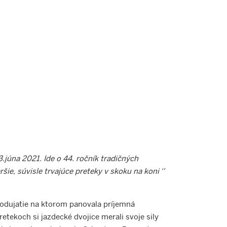
.júna 2021. Ide o 44. ročník tradičných
e, súvisle trvajúce preteky v skoku na koni ‘'
 Podujatie na ktorom panovala príjemná
etekoch si jazdecké dvojice merali svoje sily