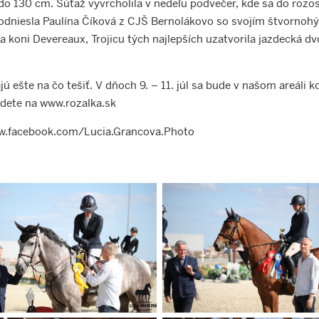
o 130 cm. Súťaž vyvrcholila v nedeľu podvečer, kde sa do rozo
dniesla Paulína Číková z CJŠ Bernolákovo so svojím štvornoh
a koni Devereaux, Trojicu tých najlepších uzatvorila jazdecká dv
 ešte na čo tešiť. V dňoch 9. – 11. júl sa bude v našom areáli k
jdete na www.rozalka.sk
w.facebook.com/Lucia.Grancova.Photo