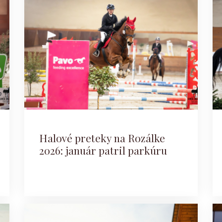
Halové preteky na Rozálke
2026: január patril parkúru