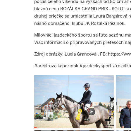
počas celého víkendu na výškach od 80 cm až d
hlavnú cenu ROZÁLKA GRAND PRIX I.KOLO si o
druhej priečke sa umiestnila Laura Bargárová n
nášho domáceho klubu JK Rozálka Pezinok.
Milovníci jazdeckého športu sa túto sezónu majú
Viac informácií o pripravovaných pretekoch ná
Zdroj obrázky: Lucia Grancová . FB:
https://ww
#arealrozalkapezinok #jazdeckysport #rozalka