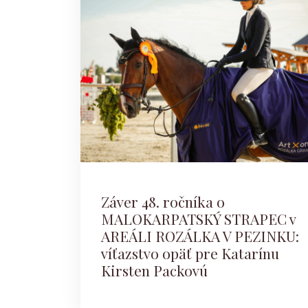
Záver 48. ročníka o
MALOKARPATSKÝ STRAPEC v
AREÁLI ROZÁLKA V PEZINKU:
víťazstvo opäť pre Katarínu
Kirsten Packovú