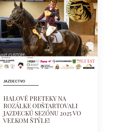
JAZDECTVO
HALOVÉ PRETEKY NA
ROZÁLKE ODŠTARTOVALI
JAZDECKÚ SEZÓNU 2025 VO
VEĽKOM ŠTÝLE!