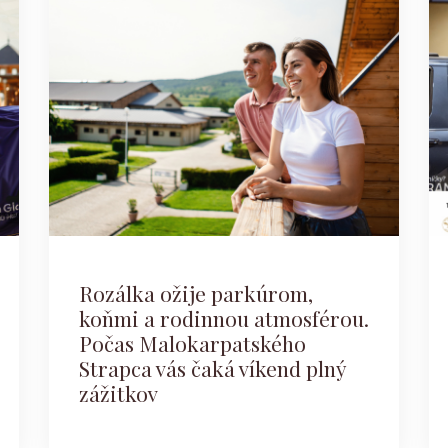
Rozálka ožije parkúrom,
koňmi a rodinnou atmosférou.
Počas Malokarpatského
Strapca vás čaká víkend plný
zážitkov