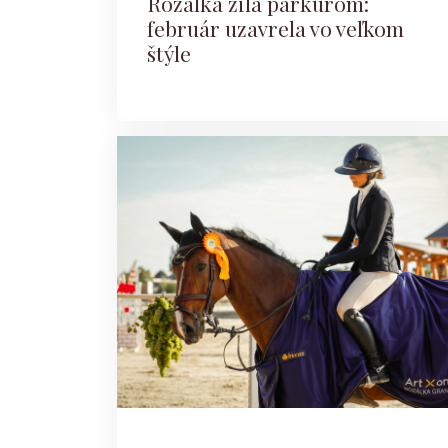
Rozálka žila parkúrom:
február uzavrela vo veľkom
štýle