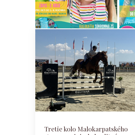
Tretie kolo Malokarpatského