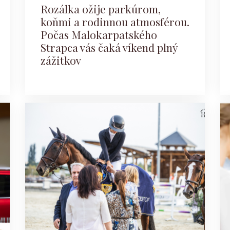
Rozálka ožije parkúrom,
koňmi a rodinnou atmosférou.
Počas Malokarpatského
Strapca vás čaká víkend plný
zážitkov