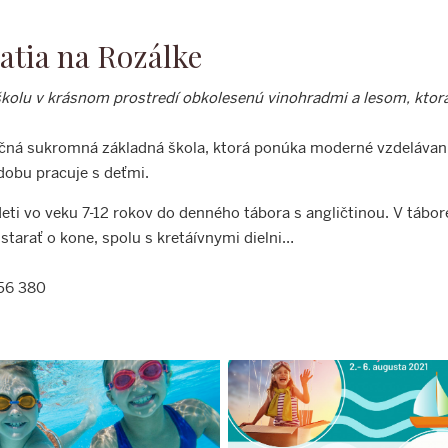
atia na Rozálke
školu v krásnom prostredí obkolesenú vinohradmi a lesom, ktorá
ročná sukromná základná škola, ktorá ponúka moderné vzdelá
 dobu pracuje s deťmi.
ti vo veku 7-12 rokov do denného tábora s angličtinou. V tábore
 starať o kone, spolu s kretáívnymi dielni…
56 380