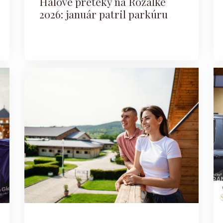
Halové preteky na Rozálke
2026: január patril parkúru