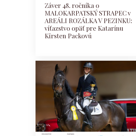
Záver 48. ročníka o
MALOKARPATSKÝ STRAPEC v
AREÁLI ROZÁLKA V PEZINKU:
víťazstvo opäť pre Katarínu
Kirsten Packovú