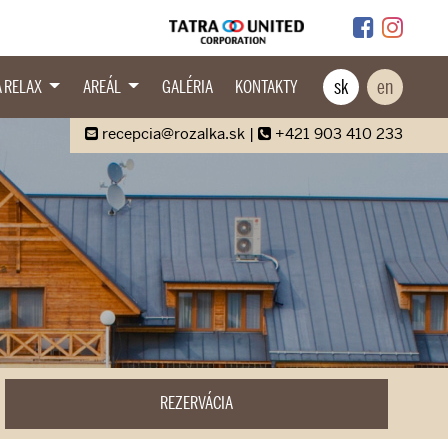
sk
en
A RELAX
AREÁL
GALÉRIA
KONTAKTY
recepcia@rozalka.sk
|
+421 903 410 233
REZERVÁCIA