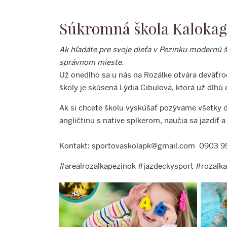
Súkromná škola Kalokag
Ak hľadáte pre svoje dieťa v Pezinku modernú 
správnom mieste.
Už onedlho sa u nás na Rozálke otvára deväť
školy je skúsená Lýdia Cibulová, ktorá už dlhú
Ak si chcete školu vyskúšať pozývame všetky de
angličtinu s native spíkerom, naučia sa jazdiť a
Kontakt:
sportovaskolapk@gmail.com
0903 9
#arealrozalkapezinok #jazdeckysport #rozalka