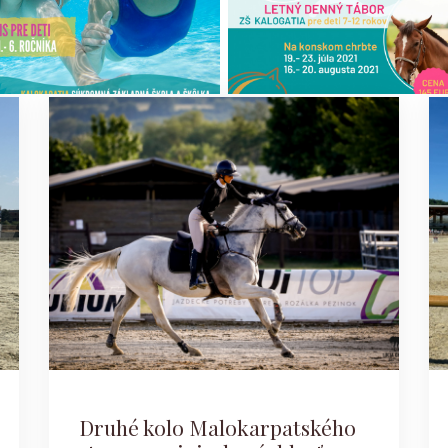
Druhé kolo Malokarpatského