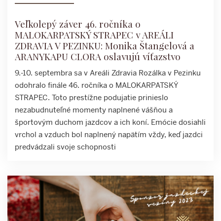
Veľkolepý záver 46. ročníka o
MALOKARPATSKÝ STRAPEC v AREÁLI
ZDRAVIA V PEZINKU: Monika Štangelová a
ARANYKAPU CLORA oslavujú víťazstvo
9.-10. septembra sa v Areáli Zdravia Rozálka v Pezinku
odohralo finále 46. ročníka o MALOKARPATSKÝ
STRAPEC. Toto prestížne podujatie prinieslo
nezabudnuteľné momenty naplnené vášňou a
športovým duchom jazdcov a ich koní. Emócie dosiahli
vrchol a vzduch bol naplnený napätím vždy, keď jazdci
predvádzali svoje schopnosti