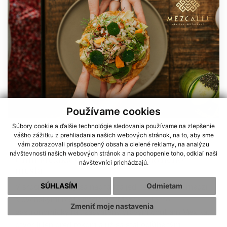
Používame cookies
Súbory cookie a ďalšie technológie sledovania používame na zlepšenie
AREÁL
vášho zážitku z prehliadania našich webových stránok, na to, aby sme
vám zobrazovali prispôsobený obsah a cielené reklamy, na analýzu
návštevnosti našich webových stránok a na pochopenie toho, odkiaľ naši
Chuť Mexika v centre nášho hlavného
návštevníci prichádzajú.
mesta
SÚHLASÍM
Odmietam
V srdci Bratislavy sa nachádza jedinečný klenot medzi
slovenskými reštauráciami - Mezcalli. Tento
Zmeniť moje nastavenia
gastronomický raj, zasvätený pravým chutiam Mexika,
otvorili len pred rokom a už sa stal obľúbeným