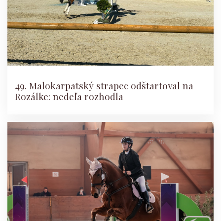
49. Malokarpatský strapec odštartoval na
Rozálke: nedeľa rozhodla