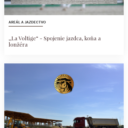
AREÁL A JAZDECTVO
,,La Voltige“ - Spojenie jazdca, koňa a
lonžéra