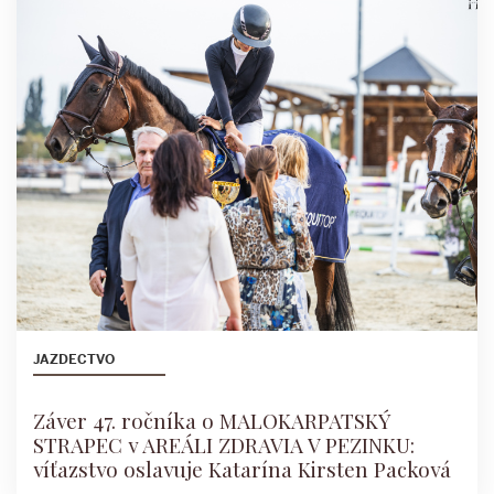
JAZDECTVO
Záver 47. ročníka o MALOKARPATSKÝ
STRAPEC v AREÁLI ZDRAVIA V PEZINKU:
víťazstvo oslavuje Katarína Kirsten Packová