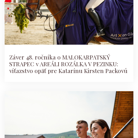
Záver 48. ročníka o MALOKARPATSKÝ
STRAPEC v AREÁLI ROZÁLKA V PEZINKU:
víťazstvo opäť pre Katarínu Kirsten Packovú