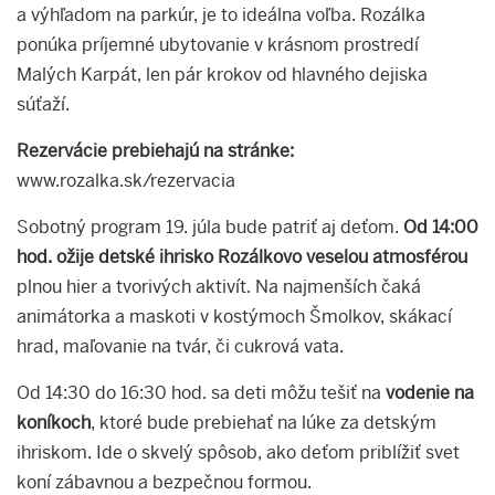
a výhľadom na parkúr, je to ideálna voľba. Rozálka
ponúka príjemné ubytovanie v krásnom prostredí
Malých Karpát, len pár krokov od hlavného dejiska
súťaží.
Rezervácie prebiehajú na stránke:
www.rozalka.sk/rezervacia
Sobotný program 19. júla bude patriť aj deťom.
Od 14:00
hod. ožije detské ihrisko Rozálkovo veselou atmosférou
plnou hier a tvorivých aktivít. Na najmenších čaká
animátorka a maskoti v kostýmoch Šmolkov, skákací
hrad, maľovanie na tvár, či cukrová vata.
Od 14:30 do 16:30 hod. sa deti môžu tešiť na
vodenie na
koníkoch
, ktoré bude prebiehať na lúke za detským
ihriskom. Ide o skvelý spôsob, ako deťom priblížiť svet
koní zábavnou a bezpečnou formou.