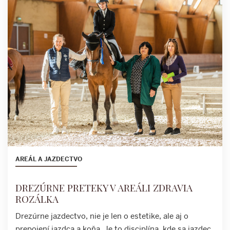
AREÁL A JAZDECTVO
DREZÚRNE PRETEKY V AREÁLI ZDRAVIA
ROZÁLKA
Drezúrne jazdectvo, nie je len o estetike, ale aj o
prepojení jazdca a koňa. Je to disciplína, kde sa jazdec