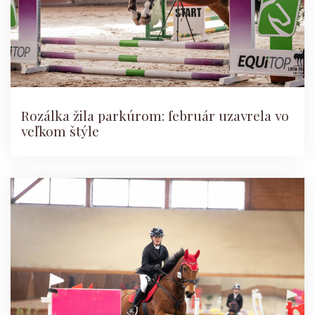
Rozálka žila parkúrom: február uzavrela vo
veľkom štýle