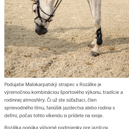
Podujatie Malokarpatský strapec v Rozálke je
výnimočnou kombináciou športového výkonu, tradície a
rodinnej atmosféry. Či už ste súťažiaci, člen
sprievodného tímu, fanúšik jazdectva alebo rodina s
deťmi, počas tohto víkendu si prídete na svoje.
Rozálka ponúka výborné podmienky pre jazdcov,