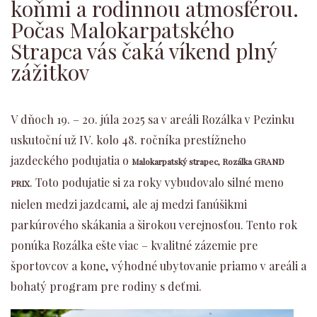
koňmi a rodinnou atmosférou.
Počas Malokarpatského
Strapca vás čaká víkend plný
zážitkov
V dňoch 19. – 20. júla 2025 sa v areáli Rozálka v Pezinku
uskutoční už IV. kolo 48. ročníka prestížneho
jazdeckého podujatia o
Malokarpatský strapec, Rozálka GRAND
. Toto podujatie si za roky vybudovalo silné meno
PRIX
nielen medzi jazdcami, ale aj medzi fanúšikmi
parkúrového skákania a širokou verejnosťou. Tento rok
ponúka Rozálka ešte viac – kvalitné zázemie pre
športovcov a kone, výhodné ubytovanie priamo v areáli a
bohatý program pre rodiny s deťmi.