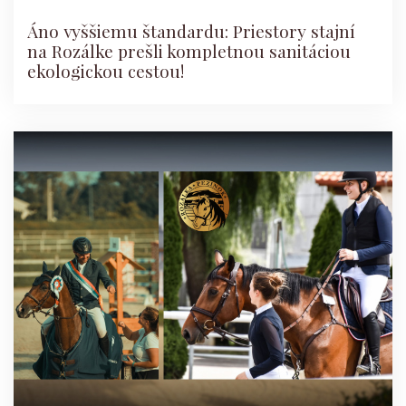
Áno vyššiemu štandardu: Priestory stajní
na Rozálke prešli kompletnou sanitáciou
ekologickou cestou!