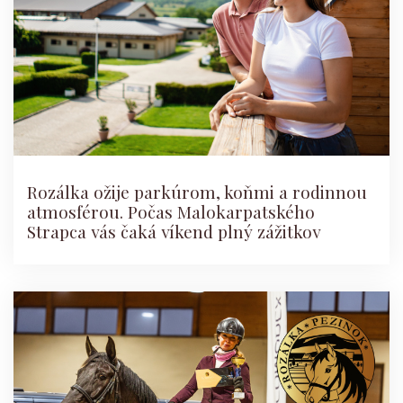
Rozálka ožije parkúrom, koňmi a rodinnou
atmosférou. Počas Malokarpatského
Strapca vás čaká víkend plný zážitkov